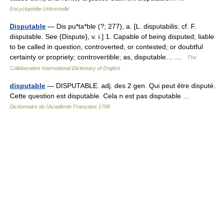
Encyclopédie Universelle
Disputable
— Dis pu*ta*ble (?; 277), a. [L. disputabilis: cf. F.
disputable. See {Dispute}, v. i.] 1. Capable of being disputed; liable
to be called in question, controverted, or contested; or doubtful
certainty or propriety; controvertible; as, disputable… …
The
Collaborative International Dictionary of English
disputable
— DISPUTABLE. adj. des 2 gen. Qui peut être disputé.
Cette question est disputable. Cela n est pas disputable …
Dictionnaire de l'Académie Française 1798