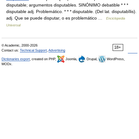
disputable; argumentos disputables. SINÓNIMO debatible * * *
disputable adj. Problemático. * * * disputable. (Del lat. disputabĭlis).
adj. Que se puede disputar, o es problemático …
Enciclopedia
Universal
© Academic, 2000-2026
18+
Contact us:
Technical Support
,
Advertising
Dictionaries export
, created on PHP,
Joomla,
Drupal,
WordPress,
MODx.