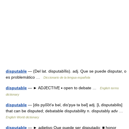
disputable
— (Del lat. disputabĭlis). adj. Que se puede disputar, o
es problemático …
Diccionario de la lengua española
disputable
— ► ADJECTIVE ▪ open to debate …
English terms
dictionary
disputable
— [dis pyo͞ot′ə bəl, dis′pyə tə bəl] adj. [L disputabilis]
that can be disputed; debatable disputability n. disputably adv …
English World dictionary
disputable
— ► adjetivo Que puede ser disputado: ■ honor