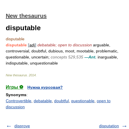
New thesaurus
disputable
disputable
disputable
[
adj
]
debatable; open to discussion
arguable,
controversial, doubtful, dubious, moot, mootable, problematic,
questionable, uncertain;
concepts 529,535
—Ant.
inarguable,
indisputable, unquestionable
New thesaurus
.
2014
.
Игры ⚽
Нужна курсовая?
Synonyms
:
Controvertible
,
debatable
,
doubtful
,
questionable
,
open to
discussion
disprove
disputation